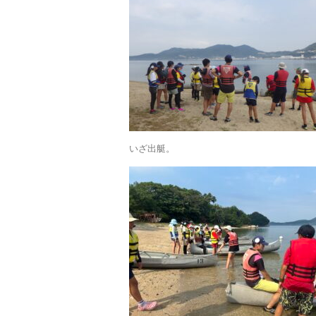
いざ出艇。