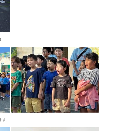
！
ます。