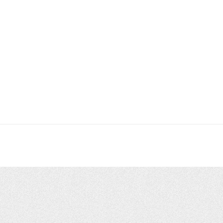
ー
カ
イ
ブ