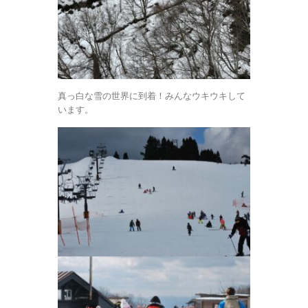
真っ白な雪の世界に到着！みんなウキウキして
います。