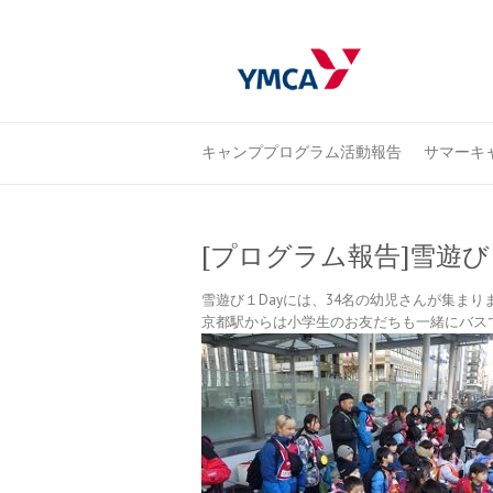
キャンププログラム活動報告
サマーキャ
[プログラム報告]雪遊び
雪遊び１Dayには、34名の幼児さんが集まり
京都駅からは小学生のお友だちも一緒にバス