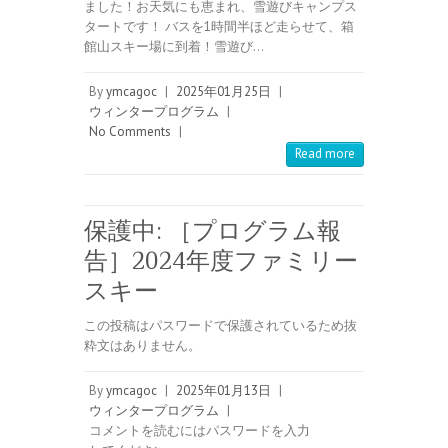
ました！お天気にも恵まれ、雪遊びキャンプス
タートです！ バスを1時間半ほど走らせて、箱
館山スキー場に到着！雪遊び…
By
ymcagoc
|
2025年01月25日
|
ウィンタープログラム
|
No Comments
|
Read more
保護中: ［プログラム報
告］2024年度ファミリー
スキー
この投稿はパスワードで保護されているため抜
粋文はありません。
By
ymcagoc
|
2025年01月13日
|
ウィンタープログラム
|
コメントを読むにはパスワードを入力