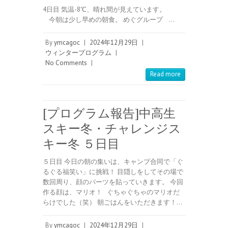
4日目 気温-8℃、晴れ間が見えています。
今朝は少し早めの朝食。 めぐグループ …
By
ymcagoc
|
2024年12月29日
|
ウィンタープログラム
|
No Comments
|
Read more
[プログラム報告]中高生
スキー冬・チャレンジス
キー冬 ５日目
５日目 今日の朝の集いは、キャンプ合同で「ぐ
るぐる福笑い」に挑戦！ 目隠しをしてその場で
数回周り、顔のパーツを貼っていきます。 今回
作る顔は、マリオ！ ぐちゃぐちゃのマリオだ
らけでした（笑） 朝ごはんをいただきます！…
By
ymcagoc
|
2024年12月29日
|