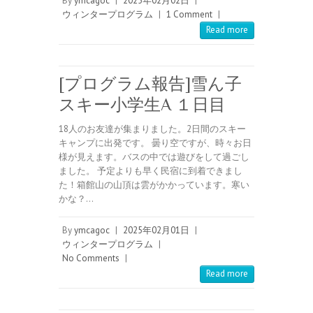
By
ymcagoc
|
2025年02月02日
|
ウィンタープログラム
|
1 Comment
|
Read more
[プログラム報告]雪ん子
スキー小学生A １日目
18人のお友達が集まりました。2日間のスキー
キャンプに出発です。 曇り空ですが、時々お日
様が見えます。バスの中では遊びをして過ごし
ました。 予定よりも早く民宿に到着できまし
た！箱館山の山頂は雲がかかっています。寒い
かな？…
By
ymcagoc
|
2025年02月01日
|
ウィンタープログラム
|
No Comments
|
Read more