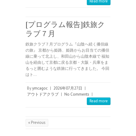
Read more
[プログラム報告]鉄旅ク
ラブ７月
鉄旅クラブ７月プログラム『山陰へ続く播但線
の旅』 京都から姫路、姫路からお目当ての播但
線に乗って北上し、和田山から山陰本線で 福知
山を経由して京都に戻る京都・大阪・兵庫をま
るっと囲むような鉄旅に行ってきました。 今回
はト…
By
ymcagoc
|
2026年07月27日
|
アウトドアクラブ
|
No Comments
|
Read more
« Previous