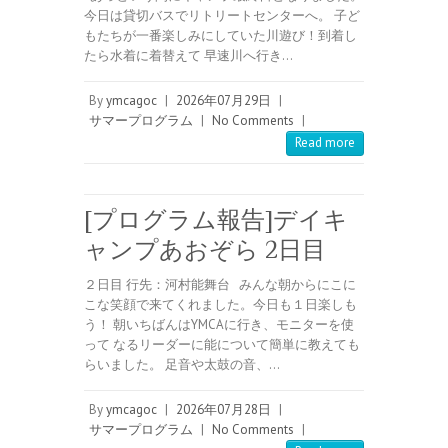
今日は貸切バスでリトリートセンターへ。 子ど
もたちが一番楽しみにしていた川遊び！到着し
たら水着に着替えて 早速川へ行き…
By
ymcagoc
|
2026年07月29日
|
サマープログラム
|
No Comments
|
Read more
[プログラム報告]デイキ
ャンプあおぞら 2日目
２日目 行先：河村能舞台 みんな朝からにこに
こな笑顔で来てくれました。今日も１日楽しも
う！ 朝いちばんはYMCAに行き、モニターを使
って なるリーダーに能について簡単に教えても
らいました。 足音や太鼓の音、…
By
ymcagoc
|
2026年07月28日
|
サマープログラム
|
No Comments
|