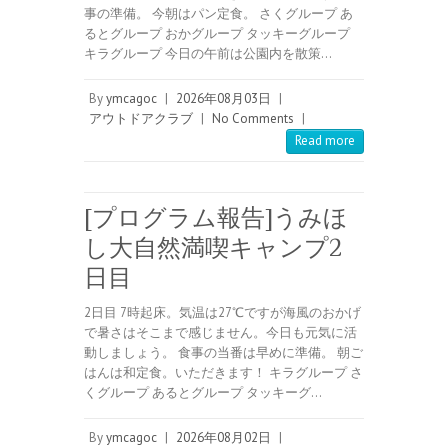
事の準備。 今朝はパン定食。 さくグループ あ
るとグループ おかグループ タッキーグループ
キラグループ 今日の午前は公園内を散策…
By
ymcagoc
|
2026年08月03日
|
アウトドアクラブ
|
No Comments
|
Read more
[プログラム報告]うみほ
し大自然満喫キャンプ2
日目
2日目 7時起床。気温は27℃ですが海風のおかげ
で暑さはそこまで感じません。今日も元気に活
動しましょう。 食事の当番は早めに準備。 朝ご
はんは和定食。いただきます！ キラグループ さ
くグループ あるとグループ タッキーグ…
By
ymcagoc
|
2026年08月02日
|