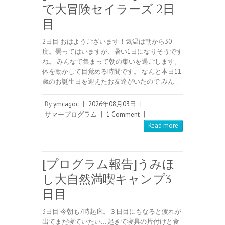
で大冒険セイラーズ 2日
目
2日目 おはようございます！気温は朝から30
度。曇ってはいますが、暑い1日になりそうです
ね。 みんなで集まって朝の集いを過ごします。
体を動かして目覚める時間です。 なんと本日11
歳のお誕生日を迎えたお友達がいたので みん…
By
ymcagoc
|
2026年08月03日
|
サマープログラム
|
1 Comment
|
Read more
[プログラム報告]うみほ
し大自然満喫キャンプ3
日目
3日目 今朝も7時起床。３日目にもなると疲れが
出てまだ寝ていたい… 起きて寝具の片付けと食