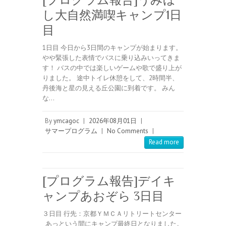
し大自然満喫キャンプ1日
目
1日目 今日から3日間のキャンプが始まります。
やや緊張した表情でバスに乗り込みいってきま
す！ バスの中では楽しいゲームや歌で盛り上が
りました。 途中トイレ休憩をして、2時間半、
丹後海と星の見える丘公園に到着です。 みん
な…
By
ymcagoc
|
2026年08月01日
|
サマープログラム
|
No Comments
|
Read more
[プログラム報告]デイキ
ャンプあおぞら 3日目
３日目 行先：京都ＹＭＣＡリトリートセンター
あっという間にキャンプ最終日となりました。