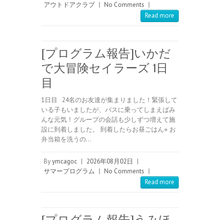
アウトドアクラブ
|
No Comments
|
Read more
[プログラム報告]いかだ
で大冒険セイラーズ 1日
目
1日目 24名のお友達が集まりました！緊張して
いる子もいましたが、バスに乗ってしまえばみ
んな元気！グループの会話も少しずつ増えて施
設に到着しました。 到着したらお昼ごはん⭐︎ お
弁当箱を洗うの…
By
ymcagoc
|
2026年08月02日
|
サマープログラム
|
No Comments
|
Read more
[プログラム報告]うみほ