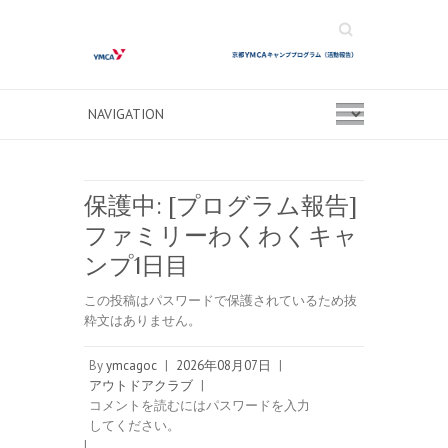
Search
保護中: [プログラム報告]
ファミリーわくわくキャ
ンプ1日目
この投稿はパスワードで保護されているため抜
粋文はありません。
By
ymcagoc
|
2026年08月07日
|
アウトドアクラブ
|
コメントを読むにはパスワードを入力
してください。
|