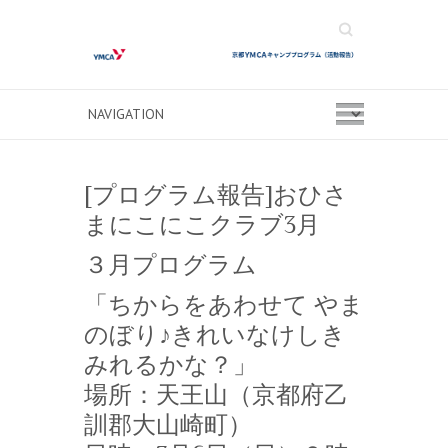
Search
[プログラム報告]おひさ
まにこにこクラブ3月
３月プログラム
「ちからをあわせて やま
のぼり♪きれいなけしき
みれるかな？」
場所：天王山（京都府乙
訓郡大山崎町）