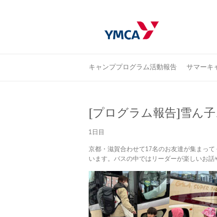
キャンププログラム活動報告
サマーキャ
[プログラム報告]雪ん子
1日目
京都・滋賀合わせて17名のお友達が集まっ
います。バスの中ではリーダーが楽しいお話