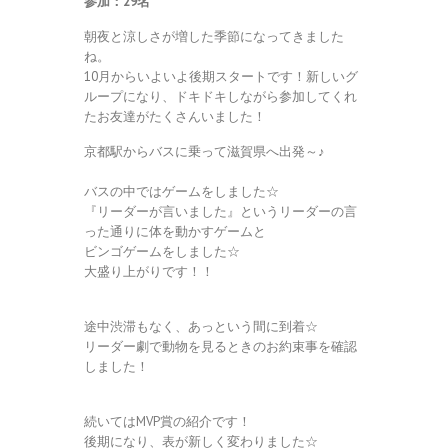
参加：29名
朝夜と涼しさが増した季節になってきました
ね。
10月からいよいよ後期スタートです！新しいグ
ループになり、ドキドキしながら参加してくれ
たお友達がたくさんいました！
京都駅からバスに乗って滋賀県へ出発～♪
バスの中ではゲームをしました☆
『リーダーが言いました』というリーダーの言
った通りに体を動かすゲームと
ビンゴゲームをしました☆
大盛り上がりです！！
途中渋滞もなく、あっという間に到着☆
リーダー劇で動物を見るときのお約束事を確認
しました！
続いてはMVP賞の紹介です！
後期になり、表が新しく変わりました☆