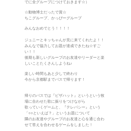
でに全グループにつけておきます☆）
☆動物博士だったで賞☆
ちこグループ、かっぴーグループ
みんなおめでとう！！！！
ジュニーとキッちゃんが見に来てくれたよ！！
みんなで協力してお題が達成できたね☆すご
い！！
後期も新しいグループのお友達やリーダーと楽
しいことたくさんしようね♪
楽しい時間もあと少しで終わり
今から京都駅までバスで帰ります！
帰りのバスでは『ピザハット』というという牧
場に合わせた歌に振りをつけながら
歌っていくゲームと、『テレパシー』という
「○○といえば？」というお題について
隣のお友達やグループのお友達と心を通じ合わ
せて答えを合わせるゲームをしました！