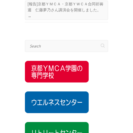
[報告]京都ＹＭＣＡ・京都ＹＷＣＡ合同祈祷
週 仁藤夢乃さん講演会を開催しました。
→
Search