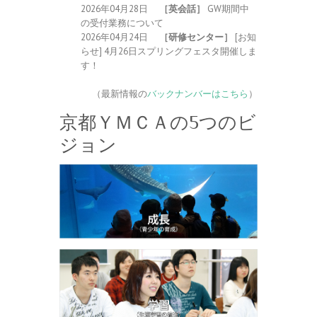
2026年04月28日
［英会話］
GW期間中
の受付業務について
2026年04月24日
［研修センター］
[お知
らせ] 4月26日スプリングフェスタ開催しま
す！
（最新情報の
バックナンバーはこちら
）
京都ＹＭＣＡの5つのビ
ジョン