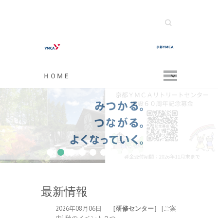
Search
1
2
3
4
5
6
7
8
9
10
11
12
最新情報
2026年08月06日
［研修センター］
[ご案
内] 秋のイベント２つ