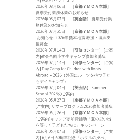
2026年08月06日
［京都ＹＭＣＡ本部］
夏季受付業務休業のお知らせ
2026年08月03日
［英会話］
夏期受付業
務休業のお知らせ
2026年07月31日
［京都ＹＭＣＡ本部］
[お知らせ] 2026年 熊本地震 救援・復興支
援募金
2026年07月14日
［研修センター］
[ご案
内]教会合同小学生キャンプ参加者募集
2026年07月14日
［研修センター］
[ご案
内] Day Camp for Children with Roots
Abroad – 2026（外国にルーツを持つ子ど
もデイキャンプ）
2026年07月04日
［英会話］
Summer
School 2026のご案内
2026年05月27日
［京都ＹＭＣＡ本部］
[ご案内] サマープログラム2026参加者募集
2026年05月26日
［京都ＹＭＣＡ本部］
[ご案内]キャンプ参加費補助「夏の思い出
を等しく子どもたちに」キャンペーン
2026年05月07日
［研修センター］
[ご案
内] 6月6日 60周年記念「ホタルの夕べ」