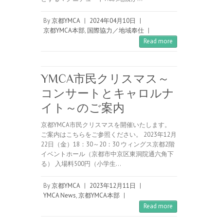
By
京都YMCA
|
2024年04月10日
|
京都YMCA本部
,
国際協力／地域奉仕
|
Read more
YMCA市民クリスマス～
コンサートとキャロルナ
イト～のご案内
京都YMCA市民クリスマスを開催いたします。
ご案内はこちらをご参照ください。 2023年12月
22日（金）18：30～20：30 ウィングス京都2階
イベントホール（京都市中京区東洞院通六角下
る） 入場料500円（小学生…
By
京都YMCA
|
2023年12月11日
|
YMCA News
,
京都YMCA本部
|
Read more