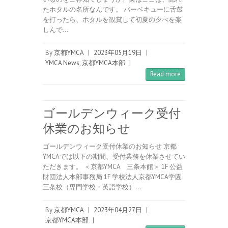
たホタルの名所なんです。 バーベキューに舌鼓
を打ったら、ホタルを観賞して初夏の夕べを楽
しんで…
By
京都YMCA
|
2023年05月19日
|
YMCA News
,
京都YMCA本部
|
Read more
ゴールデンウィーク受付
休業のお知らせ
ゴールデンウィーク受付休業のお知らせ 京都
YMCAでは以下の期間、受付業務を休業させてい
ただきます。 ＜京都YMCA 三条本館＞ 1F 公益
財団法人本部事務局 1F 学校法人京都YMCA学園
三条校（専門学校・英語学校）…
By
京都YMCA
|
2023年04月27日
|
京都YMCA本部
|