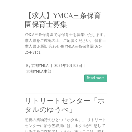
【求人】YMCA三条保育
園保育士募集
YMCA三条保育園では保育士を募集いたします。
求人票をご確認の上、ご応募ください。 保育士
求人票 お問い合わせ先 YMCA三条保育園 075-
254-8131
By
京都YMCA
|
2023年10月02日
|
京都YMCA本部
|
Read more
リトリートセンター「ホ
タルのゆうべ」
初夏の風物詩のひとつ「ホタル」。 リトリート
センターに沿う笠取川には、ホタルが生息して
いるのをご存知でしょうか。実はここは、隠れ