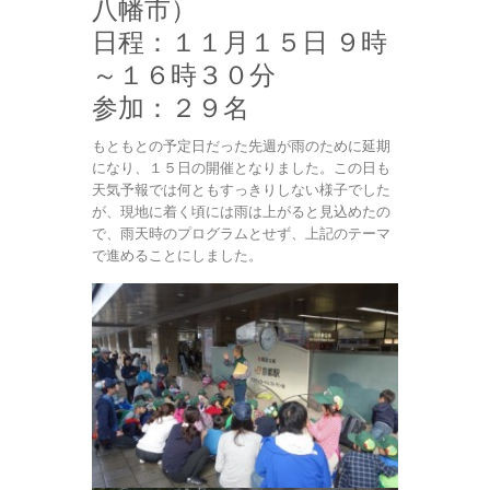
八幡市）
日程：１１月１５日 ９時
～１６時３０分
参加：２９名
もともとの予定日だった先週が雨のために延期
になり、１５日の開催となりました。この日も
天気予報では何ともすっきりしない様子でした
が、現地に着く頃には雨は上がると見込めたの
で、雨天時のプログラムとせず、上記のテーマ
で進めることにしました。