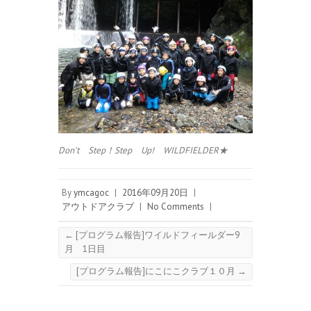
Don’t Step！Step Up! WILDFIELDER★
By
ymcagoc
|
2016年09月20日
|
アウトドアクラブ
|
No Comments
|
←
[プログラム報告]ワイルドフィールダー9
月 1日目
[プログラム報告]にこにこクラブ１０月
→