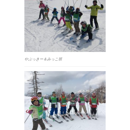
やぶっきー＆みっこ班