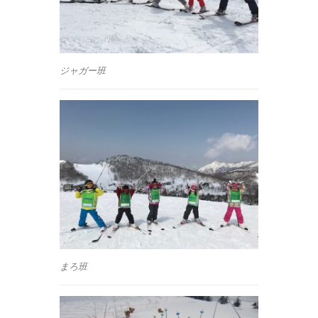
ジャガー班
まろ班