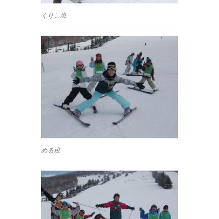
くりこ班
める班