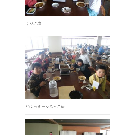
くりこ班
やぶっきー＆みっこ班