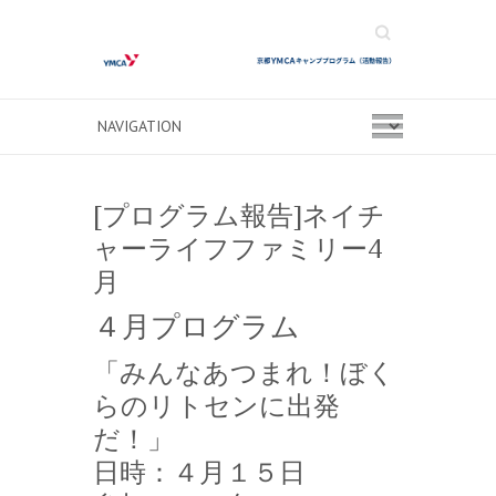
Search
[プログラム報告]ネイチ
ャーライフファミリー4
月
４月プログラム
「みんなあつまれ！ぼく
らのリトセンに出発
だ！」
日時：４月１５日