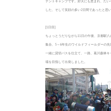
テントキャンプです。好天にも恵まれ、たい
した、そして笑顔の多い2日間であったと思
[1日目]
ちょっとうだりながら11日の午後、京都駅八
集合、5～6年生のワイルドフィールダーの先
一緒に貸切バスを仕立て、一路、葛川森林キ
場を目指して出発しました。