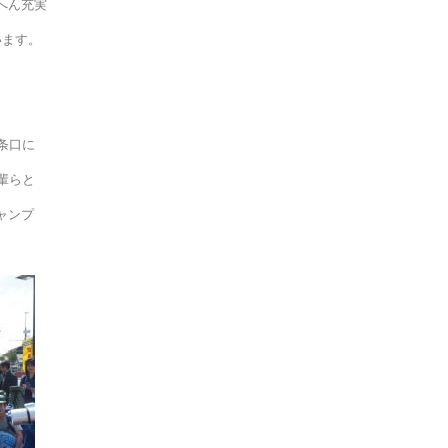
へん充実
います。
条口に
輩らと
ャンプ