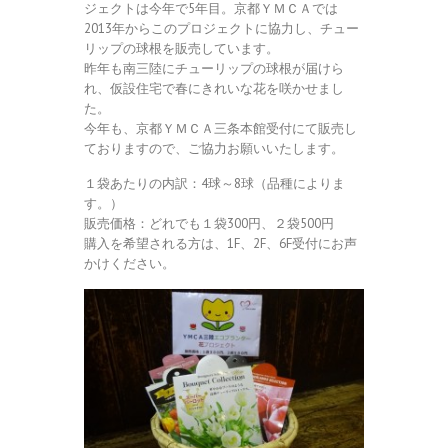
ジェクトは今年で5年目。京都ＹＭＣＡでは
2013年からこのプロジェクトに協力し、チュー
リップの球根を販売しています。
昨年も南三陸にチューリップの球根が届けら
れ、仮設住宅で春にきれいな花を咲かせまし
た。
今年も、京都ＹＭＣＡ三条本館受付にて販売し
ておりますので、ご協力お願いいたします。
１袋あたりの内訳：4球～8球（品種によりま
す。）
販売価格：どれでも１袋300円、２袋500円
購入を希望される方は、1F、2F、6F受付にお声
かけください。