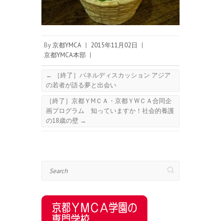
By
京都YMCA
|
2015年11月02日
|
京都YMCA本部
|
←
［終了］パネルディスカッション アジア
の若者が語る夢と出会い
［終了］京都ＹMＣＡ・京都ＹWＣＡ合同企
画プログラム 知っていますか！社会的養護
の18歳の壁
→
Search