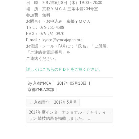
日 時 2017年6月8日（木）19:00～20:00
場 所 京都ＹＭＣＡ 三条本館204号室
参加費 無料
お問合せ・お申込み 京都ＹＭＣＡ
T E L： 075-231-4388
F A X： 075-251-0970
E-mail： kyoto@ymcajapan.org
お電話・メール・FAX にて「氏名」「ご所属」
「ご連絡先電話番号」を
ご連絡ください。
詳しくはこちらのＰＤＦをご覧ください。
By
京都YMCA
|
2017年05月10日
|
京都YMCA本部
|
←
京都青年 2017年5月号
2017年度インターナショナル・チャリティー
ラン 競技結果を掲載しました。
→