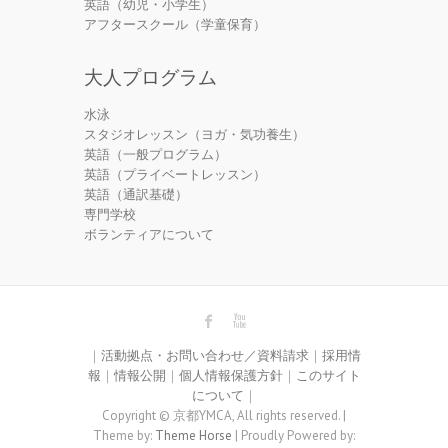
英語（幼児・小学生）
アフタースクール（学童保育）
大人プログラム
水泳
スタジオレッスン（ヨガ・気功養生）
英語（一般プログラム）
英語（プライベートレッスン）
英語（通訳基礎）
専門学校
ボランティアについて
｜
活動拠点・お問い合わせ／資料請求
｜
採用情
報
｜
情報公開
｜
個人情報保護方針
｜
このサイト
について
｜
Copyright © 京都YMCA, All rights reserved. |
Theme by:
Theme Horse
| Proudly Powered by: