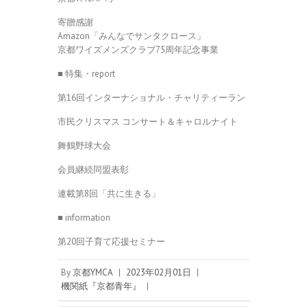
寄贈感謝
Amazon「みんなでサンタクロース」
京都ワイズメンズクラブ75周年記念事業
■ 特集・report
第16回インターナショナル・チャリティーラン
市民クリスマス コンサート＆キャロルナイト
舞鶴野球大会
会員継続同盟表彰
連載第8回「共に生きる」
■ information
第20回子育て応援セミナー
By
京都YMCA
|
2023年02月01日
|
機関紙『京都青年』
|