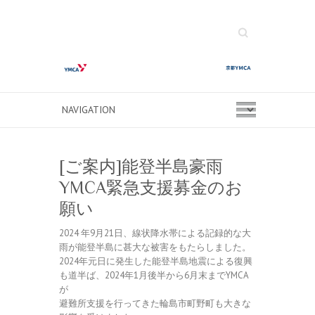
Search
[ご案内]能登半島豪雨
YMCA緊急支援募金のお
願い
2024 年9月21日、
線状降水帯による記録的な大
雨が能登半島に甚大な被害をもたらし
ました。
2024年元日に発生した能登半島地震による復興
も道半ば、
2024年1月後半から6月末までYMCA
が
避難所支援を行ってきた輪島市町野町も大きな