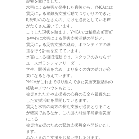
影響を受けました。
水害による被害が発生した直後から、
YMCAには
震災による避難所支援活動でつながりのできた
町野町のみなさんの、
助けを必要としている声
がたくさん届いています。
こうした現状を踏まえ、
YMCAでは輪島市町野町
を中心に水害による災害支援活動の開始
と、
震災による災害支援の継続、
ボランティアの派
遣を行う計画を立てています。
水害による復旧活動では、
スタッフのみならず
ユースボランティアリーダー、
学生、関係者を含め、
より多くの方の助けが必
要になると考えています。
YMCAがこれまで取り組んできた災害支援活動の
経験やノウハウ
をもとに、
被災された方や支援者の心身の安全を最優先に
した支援活動を展開
していきます。
震災と水害の両方の長期支援が必要となること
が確実であるなか、
この度の能登半島豪雨災害
による
被災地支援のための緊急支援募金を開始いたし
ます。
みなさまのご支援をお願い申しあげます。