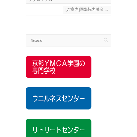
[ご案内]国際協力募金
→
Search