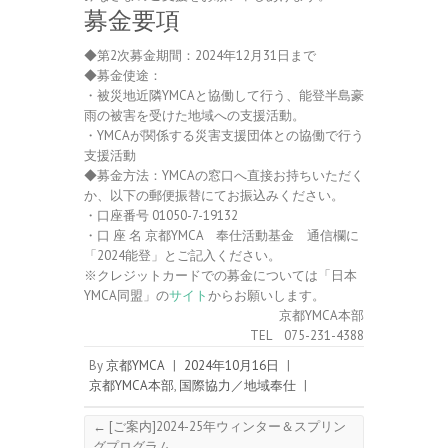
募金要項
◆第2次募金期間：2024年12月31日まで
◆募金使途：
・被災地近隣YMCAと協働して行う、
能登半島豪
雨の被害を受けた地域への支援活動。
・YMCAが関係する災害支援団体との協働で行う
支援活動
◆募金方法：YMCAの窓口へ直接お持ちいただく
か、
以下の郵便振替にてお振込みください。
・口座番号 01050-7-19132
・口 座 名 京都YMCA 奉仕活動基金 通信欄に
「2024能登」とご記入ください。
※クレジットカードでの募金については「日本
YMCA同盟」の
サ
イト
からお願いします。
京都YMCA本部
TEL 075-231-4388
By
京都YMCA
|
2024年10月16日
|
京都YMCA本部
,
国際協力／地域奉仕
|
←
[ご案内]2024-25年ウィンター＆スプリン
グプログラム