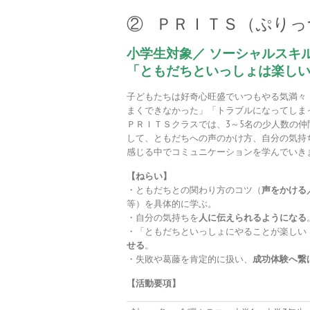
② ＰＲＩＴＳ（ぷりっ
小学生対象／ ソーシャルスキ
「
ともだちといっしょは楽し
子どもたちは好奇心旺盛でいつもやる気満々
まくできなかった」「トラブルになってしま
ＰＲＩＴＳクラスでは、3～5名の少人数の
して、ともだちへの声のかけ方、自分の気持
感じる中でコミュニケーションを学んでいき
【ねらい】
・ともだちとの関わり方のコツ（
声をかける
等）を具体的に学ぶ。
・自分の気持ちを
人に伝えられるようになる
・「ともだちといっしょにやることが楽しい
せる
。
・失敗や葛藤を肯定的に扱い、
成功体験へ繋
【活動要項】