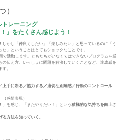
つ）
ルトレーニング
い！」をたくさん感じよう！
！しかし「仲良くしたい」「楽しみたい」と思っているのに「う
った」ということはとてもショックなことです。
仲間で活動します。ともだちがいなくてはできないプログラムを通
ちの伝え方、いっしょに問題を解決していくことなど、達成感を
ます。
／上手に断る／協力する／適切な距離感／行動のコントロール
。（感情表現）
！」を感じ、「またやりたい！」という
積極的な気持ちを向上さ
げる方法を知っていく
。