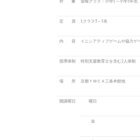
対 象
金曜クラス：小学1～小学3年生
定 員
1クラス3～5名
内 容
イニシアティブゲームや協力ゲ
指導体制
特別支援教育士を含む2人体制
場 所
京都ＹＭＣＡ三条本館他
開講曜日
曜日
金