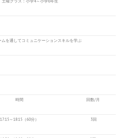
、土曜クラス：小学4～小学6年生
ームを通してコミュニケーションスキルを学ぶ
時間
回数/月
17:15～18:15（60分）
3回