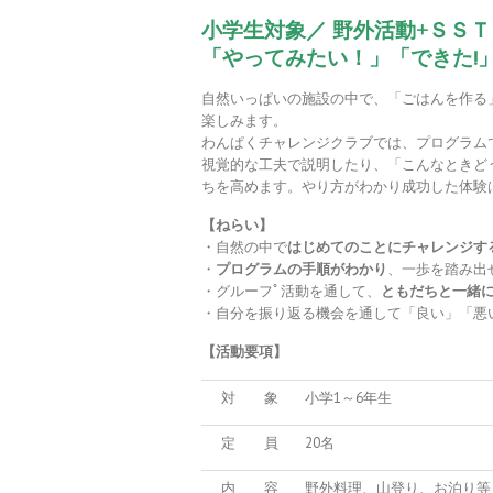
小学生対象／
野外活動+ＳＳＴ
「やってみたい！」「できた!
自然いっぱいの施設の中で、「ごはんを作る
楽しみます。
わんぱくチャレンジクラブでは、プログラム
視覚的な工夫で説明したり、「こんなときど
ちを高めます。やり方がわかり成功した体験
【ねらい】
・自然の中で
はじめてのことにチャレンジす
・
プログラムの手順がわかり
、一歩を踏み出
・グルーフﾟ活動を通して、
ともだちと一緒
・自分を振り返る機会を通して「良い」「悪
【活動要項】
対 象
小学1～6年生
定 員
20名
内 容
野外料理、山登り、お泊り等