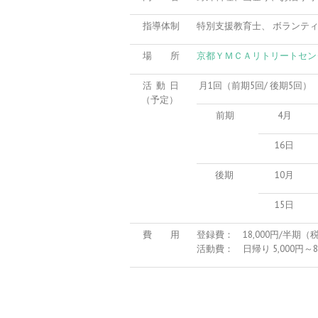
指導体制
特別支援教育士、 ボランティ
場 所
京都ＹＭＣＡリトリートセン
活 動 日
月1回（前期5回/ 後期5回）
（予定）
前期
4月
16日
後期
10月
15日
費 用
登録費： 18,000円/半期（税
活動費： 日帰り 5,000円～8,