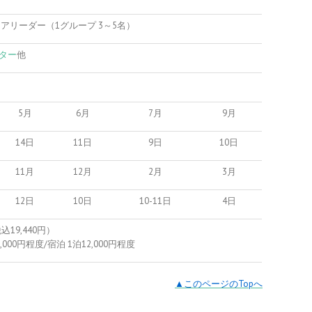
アリーダー（1グループ 3～5名）
ター
他
5月
6月
7月
9月
14日
11日
9日
10日
11月
12月
2月
3月
12日
10日
10-11日
4日
込19,440円）
000円程度/宿泊 1泊12,000円程度
▲このページのTopへ