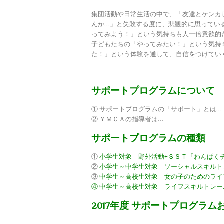
集団活動や日常生活の中で、「友達とケンカ
んか…」と失敗する度に、悲観的に思ってい
ってみよう！」という気持ちも人一倍意欲的
子どもたちの「やってみたい！」という気持
た！」という体験を通して、自信をつけてい
サポートプログラムについて
① サポートプログラムの「サポート」とは…
② ＹＭＣＡの指導者は…
サポートプログラムの種類
①
小学生対象 野外活動+ＳＳＴ「わんぱく
②
小学生～中学生対象 ソーシャルスキルト
③
中学生～高校生対象 女の子のためのライ
④
中学生～高校生対象 ライフスキルトレー
2017年度 サポートプログラ