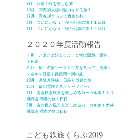
9月 和歌山線を楽しむ旅！
10月 南海加太線の魅力を知る旅！
12月 青春18きっぷで倉敷の旅！
3月 ついにかなう！寝台列車の旅！１日目
3月 ついにかなう！寝台列車の旅！２日目
２０２０年度活動報告
７月
いよいよ始まるよ！まずは阪急、阪神、
ＪＲ線
９月 福井名物ソースカツ丼を食べて、廃線ト
ンネルを目指す琵琶湖一周の旅
10月 京阪京津線一日乗り放題の旅
12月 叡山電鉄ミステリーツアー♪
3月 古き良き風景を楽しめるローカル線！大井
川鐡道 満喫の旅１日目
3月 古き良き風景を楽しめるローカル線！大井
川鐡道 満喫の旅２日目
こども鉄旅くらぶ2019