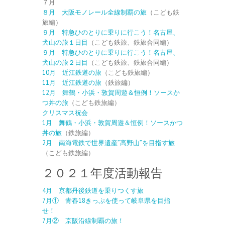
７月
８月 大阪モノレール全線制覇の旅
（こども鉄
旅編）
９月 特急ひのとりに乗りに行こう！名古屋、
犬山の旅１日目
（こども鉄旅、鉄旅合同編）
９月 特急ひのとりに乗りに行こう！名古屋、
犬山の旅２日目
（こども鉄旅、鉄旅合同編）
10月 近江鉄道の旅
（こども鉄旅編）
11月 近江鉄道の旅
（鉄旅編）
12月 舞鶴・小浜・敦賀周遊＆恒例！ソースか
つ丼の旅
（こども鉄旅編）
クリスマス祝会
1月 舞鶴・小浜・敦賀周遊＆恒例！ソースかつ
丼の旅
（鉄旅編）
2月 南海電鉄で世界遺産”高野山”を目指す旅
（こども鉄旅編）
２０２１年度活動報告
4月 京都丹後鉄道を乗りつくす旅
7月① 青春18きっぷを使って岐阜県を目指
せ！
7月② 京阪沿線制覇の旅！