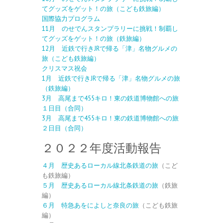
てグッズをゲット！の旅（こども鉄旅編）
国際協力プログラム
11月 のせでんスタンプラリーに挑戦！制覇し
てグッズをゲット！の旅（鉄旅編）
12月 近鉄で行きJRで帰る「津」名物グルメの
旅（こども鉄旅編）
クリスマス祝会
1月 近鉄で行きJRで帰る「津」名物グルメの旅
（鉄旅編）
3月 高尾まで455キロ！東の鉄道博物館への旅
１日目（合同）
3月 高尾まで455キロ！東の鉄道博物館への旅
２日目（合同）
２０２２年度活動報告
４月 歴史あるローカル線北条鉄道の旅
（こど
も鉄旅編）
５月 歴史あるローカル線北条鉄道の旅
（鉄旅
編）
６月 特急あをによしと奈良の旅
（こども鉄旅
編）